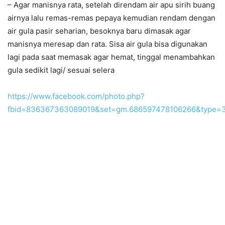
– Agar manisnya rata, setelah direndam air apu sirih buang
airnya lalu remas-remas pepaya kemudian rendam dengan
air gula pasir seharian, besoknya baru dimasak agar
manisnya meresap dan rata. Sisa air gula bisa digunakan
lagi pada saat memasak agar hemat, tinggal menambahkan
gula sedikit lagi/ sesuai selera
https://www.facebook.com/photo.php?
fbid=836367363089019&set=gm.686597478106266&type=3