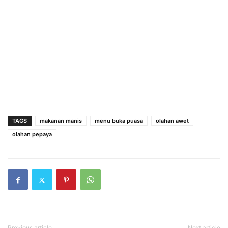
TAGS
makanan manis
menu buka puasa
olahan awet
olahan pepaya
Previous article
Next article