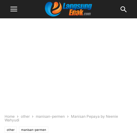
Home
other
manisan-permen
Manisan Pepaya by Neenie
Wahyudi
other
manisan-permen