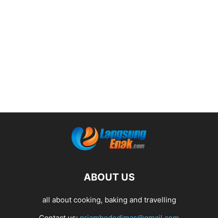
ABOUT US
all about cooking, baking and travelling
Contact us:
priambododimas@gmail.com