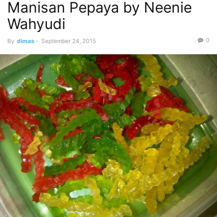
Manisan Pepaya by Neenie
Wahyudi
0
By
dimas
-
September 24, 2015