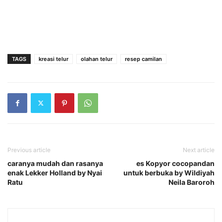
TAGS
kreasi telur
olahan telur
resep camilan
Previous article
Next article
caranya mudah dan rasanya
es Kopyor cocopandan
enak Lekker Holland by Nyai
untuk berbuka by Wildiyah
Ratu
Neila Baroroh