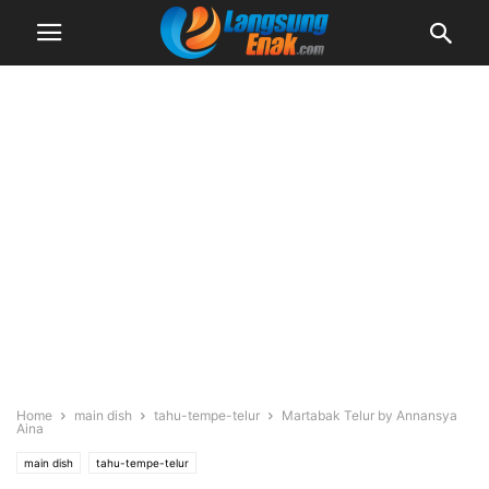
Home
main dish
tahu-tempe-telur
Martabak Telur by Annansya
Aina
main dish
tahu-tempe-telur