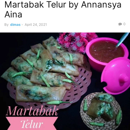
Martabak Telur by Annansya
Aina
0
By
dimas
-
April 24, 2021