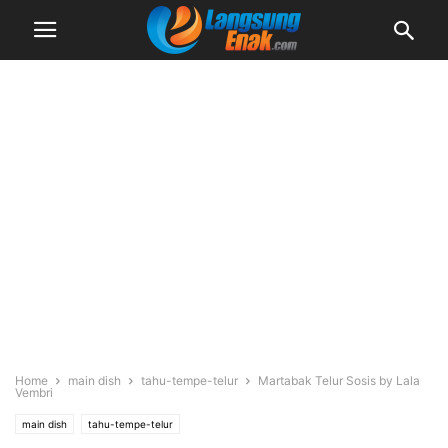
Home
main dish
tahu-tempe-telur
Martabak Telur Sosis by Lala
Vembri
main dish
tahu-tempe-telur