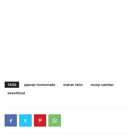
TAGS
jajanan homemade
olahan telur
resep camilan
streetfood