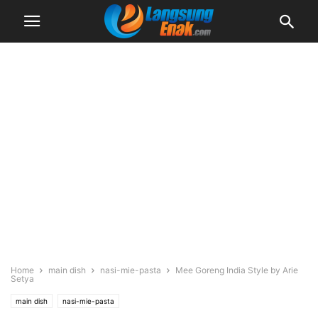
Home
main dish
nasi-mie-pasta
Mee Goreng India Style by Arie
Setya
main dish
nasi-mie-pasta