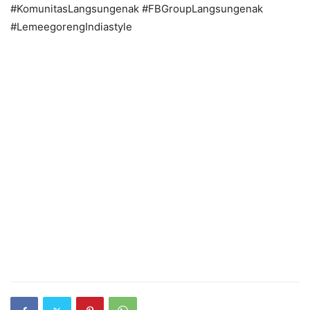
#KomunitasLangsungenak #FBGroupLangsungenak
#LemeegorengIndiastyle