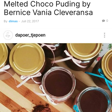
Melted Choco Puding by
Bernice Vania Cleveransa
0
By
dimas
-
Juli 22, 2017