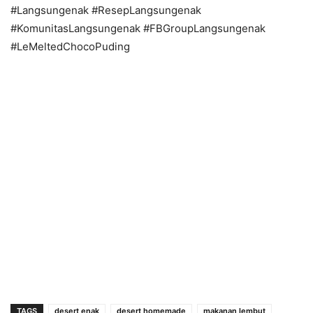
#Langsungenak #ResepLangsungenak
#KomunitasLangsungenak #FBGroupLangsungenak
#LeMeltedChocoPuding
TAGS
desert enak
desert homemade
makanan lembut