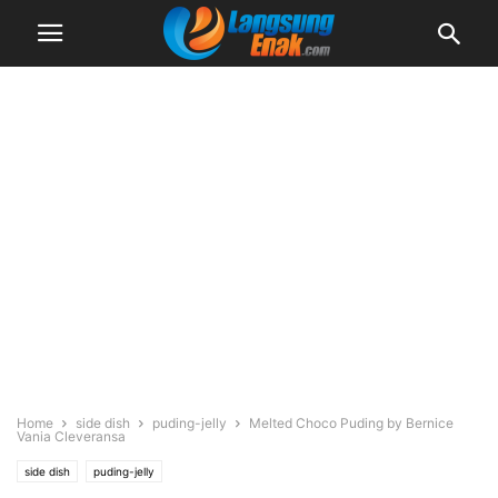
Home
side dish
puding-jelly
Melted Choco Puding by Bernice
Vania Cleveransa
side dish
puding-jelly