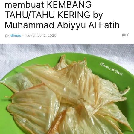
membuat KEMBANG
TAHU/TAHU KERING by
Muhammad Abiyyu Al Fatih
0
By
dimas
-
November 2, 2020