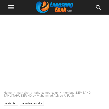
Home
main dish
tahu-tempe-telur
membuat KEMBANG
TAHU/TAHU KERING by Muhammad Abiyyu Al Fatih
main dish
tahu-tempe-telur