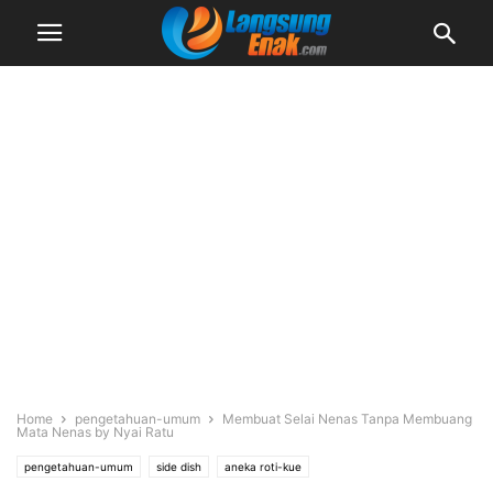
Home
pengetahuan-umum
Membuat Selai Nenas Tanpa Membuang
Mata Nenas by Nyai Ratu
pengetahuan-umum
side dish
aneka roti-kue