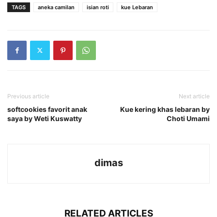
TAGS
aneka camilan
isian roti
kue Lebaran
Previous article
Next article
softcookies favorit anak
Kue kering khas lebaran by
saya by Weti Kuswatty
Choti Umami
dimas
RELATED ARTICLES