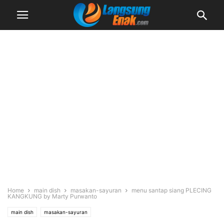
Home
main dish
masakan-sayuran
menu santap siang PLECING
KANGKUNG by Marty Purwanto
main dish
masakan-sayuran