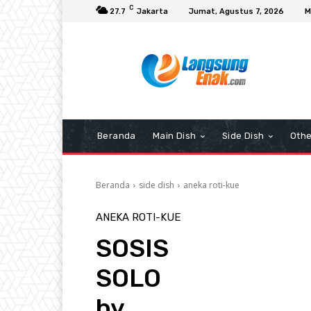
C
27.7
Jakarta
Jumat, Agustus 7, 2026
M
Beranda
Main Dish
Side Dish
Othe
Beranda
side dish
aneka roti-kue
ANEKA ROTI-KUE
SOSIS
SOLO
by