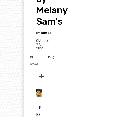
Melany
Sam’s
By
Dimas
Oktober
23,
2021
0
3903
#R
ES