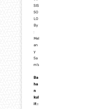
SIS
SO
LO
By
:
Mel
an
y
Sa
m’s
Ba
ha
n
kul
it :