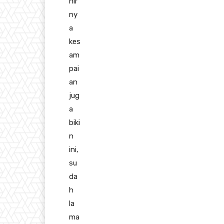
hir
ny
a
kes
am
pai
an
jug
a
biki
n
ini,
su
da
h
la
ma