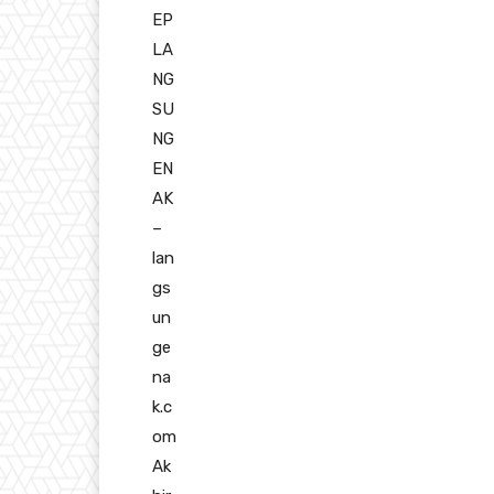
EP
LA
NG
SU
NG
EN
AK
–
lan
gs
un
ge
na
k.c
om
Ak