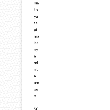
nia
tn
ya
ta
pi
ma
las
ny
a
mi
nt
a
am
pu
n.
SO