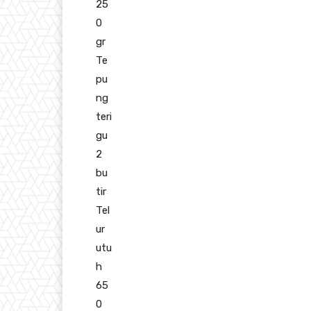
25
0
gr
Te
pu
ng
teri
gu
2
bu
tir
Tel
ur
utu
h
65
0