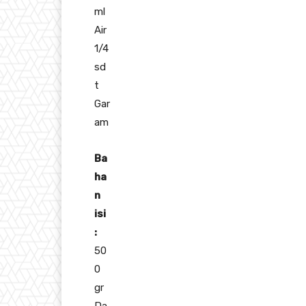
ml
Air
1/4
sd
t
Gar
am
Ba
ha
n
isi
:
50
0
gr