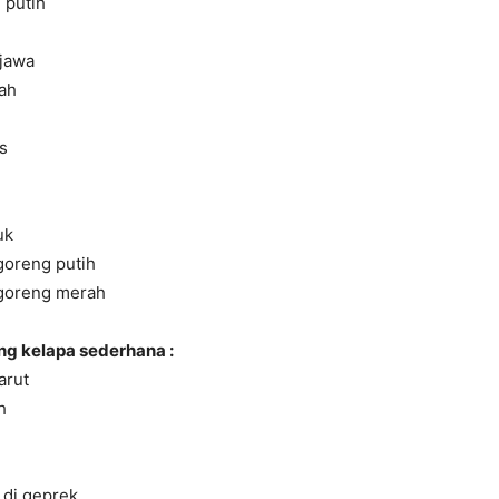
 putih
 jawa
ah
s
uk
oreng putih
goreng merah
g kelapa sederhana :
arut
h
 di geprek