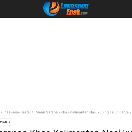
nasi-mie-pasta
Menu Sarapan Khas Kalimantan Nasi kuning Telur Harua
e-pasta