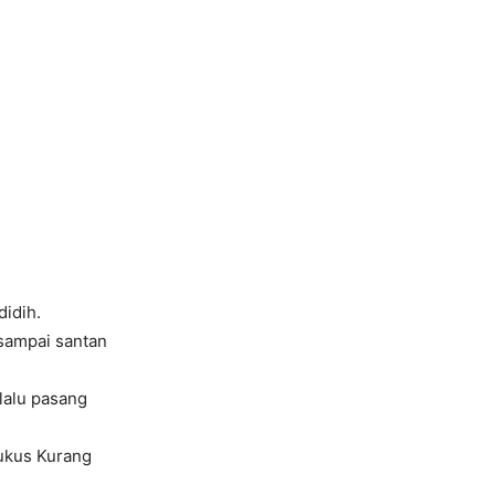
didih.
sampai santan
lalu pasang
kukus Kurang