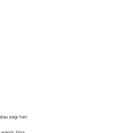
alau pagi hari
h wangi, bisa