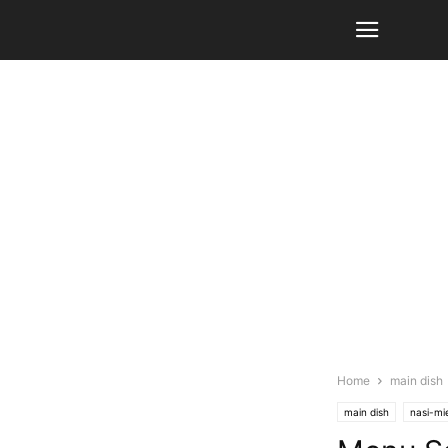
Home
main dish
main dish
nasi-mi