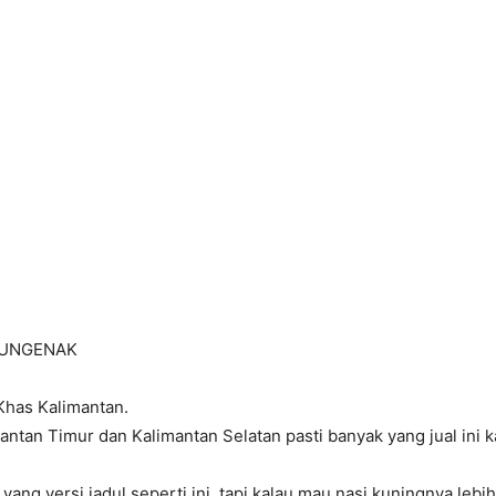
UNGENAK
has Kalimantan.
antan Timur dan Kalimantan Selatan pasti banyak yang jual ini k
yang versi jadul seperti ini, tapi kalau mau nasi kuningnya lebi