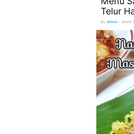
Menu Sa
Telur 
By
dimas
-
Maret 1