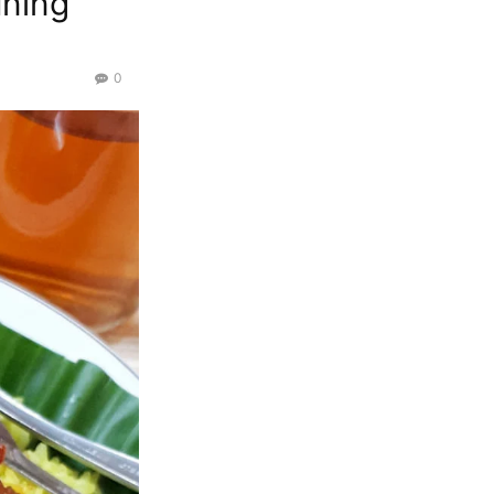
uning
0