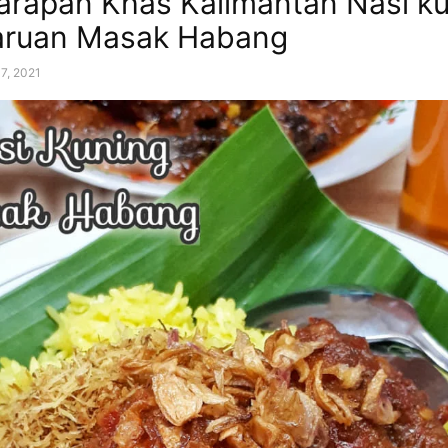
rapan Khas Kalimantan Nasi k
Haruan Masak Habang
7, 2021