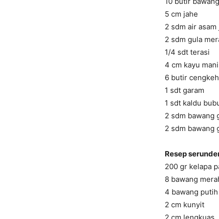
10 butir bawang
5 cm jahe
2 sdm air asam
2 sdm gula mer
1/4 sdt terasi
4 cm kayu mani
6 butir cengkeh
1 sdt garam
1 sdt kaldu bub
2 sdm bawang g
2 sdm bawang 
Resep serunden
200 gr kelapa p
8 bawang mera
4 bawang putih
2 cm kunyit
2 cm lengkuas ,