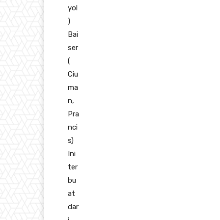
yol
)
Bai
ser
(
Ciu
ma
n,
Pra
nci
s)
Ini
ter
bu
at
dar