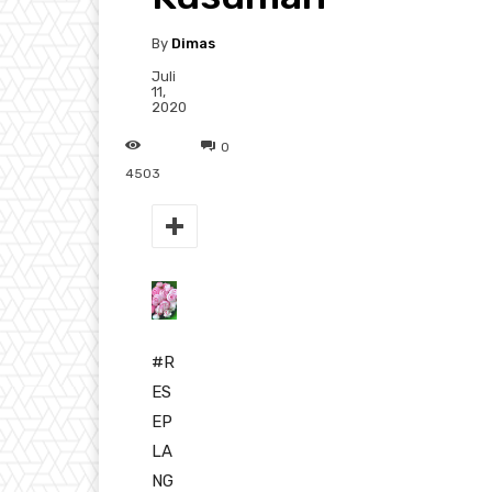
By
Dimas
Juli
11,
2020
0
4503
#R
ES
EP
LA
NG