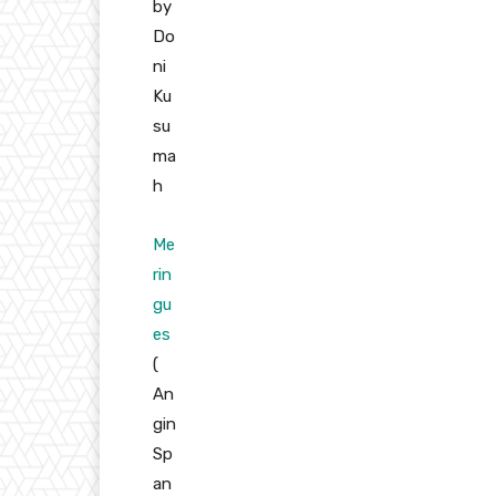
by
Do
ni
Ku
su
ma
h
Me
rin
gu
es
(
An
gin
Sp
an