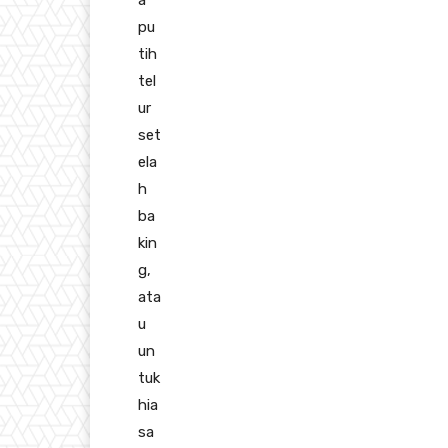
a
pu
tih
tel
ur
set
ela
h
ba
kin
g,
ata
u
un
tuk
hia
sa