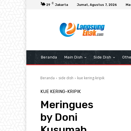
C
29
Jakarta
Jumat, Agustus 7, 2026
Ma
Beranda
Main Dish
Side Dish
Othe
Beranda
side dish
kue kering-kripik
KUE KERING-KRIPIK
Meringues
by Doni
Kusumah