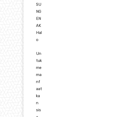
SU
NG
EN
AK
Hal
o
Un
tuk
me
ma
nf
aat
ka
n
sis