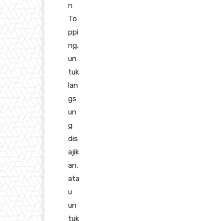
n
To
ppi
ng,
un
tuk
lan
gs
un
g
dis
ajik
an,
ata
u
un
tuk