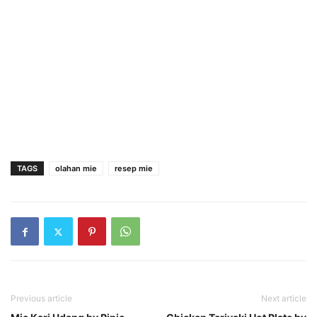
TAGS
olahan mie
resep mie
Previous article
Next article