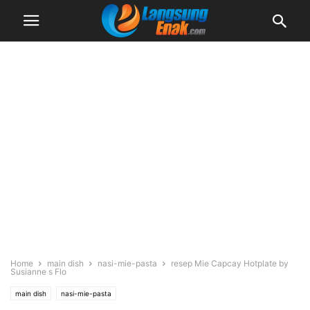
Home
main dish
nasi-mie-pasta
resep Mie Capcay Hotplate by
Susianne s Flo
main dish
nasi-mie-pasta