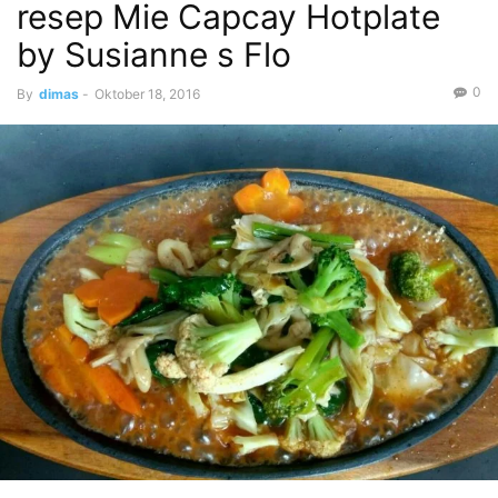
resep Mie Capcay Hotplate
by Susianne s Flo
0
By
dimas
-
Oktober 18, 2016