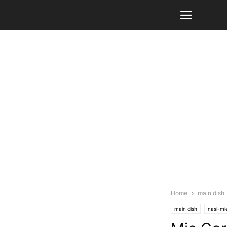
Home
main dish
main dish
nasi-mi