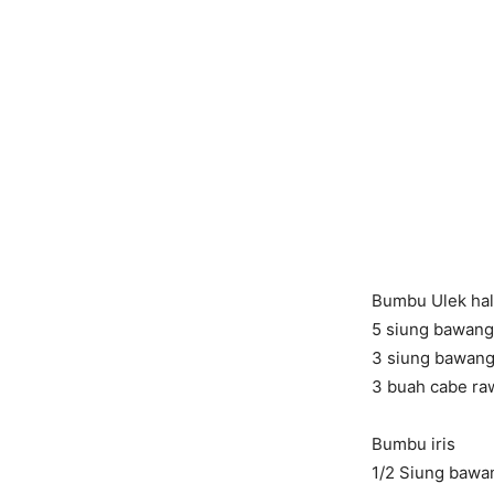
Bumbu Ulek ha
5 siung bawang
3 siung bawan
3 buah cabe ra
Bumbu iris
1/2 Siung baw