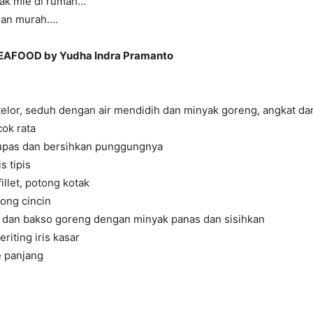
ak mie di rumah…
dan murah….
EAFOOD by Yudha Indra Pramanto
elor, seduh dengan air mendidih dan minyak goreng, angkat da
cok rata
upas dan bersihkan punggungnya
s tipis
fillet, potong kotak
ong cincin
dan bakso goreng dengan minyak panas dan sisihkan
riting iris kasar
 panjang