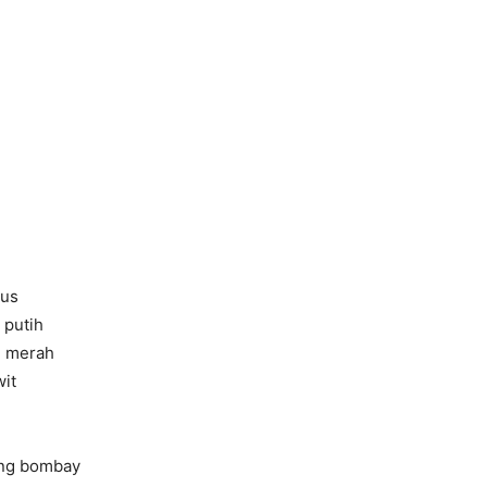
lus
 putih
g merah
wit
ang bombay