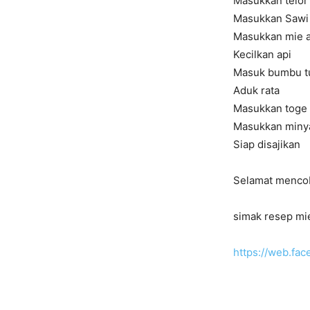
Masukkan telor 
Masukkan Sawi 
Masukkan mie a
Kecilkan api
Masuk bumbu tu
Aduk rata
Masukkan toge 
Masukkan miny
Siap disajikan
Selamat menco
simak resep mie
https://web.fa