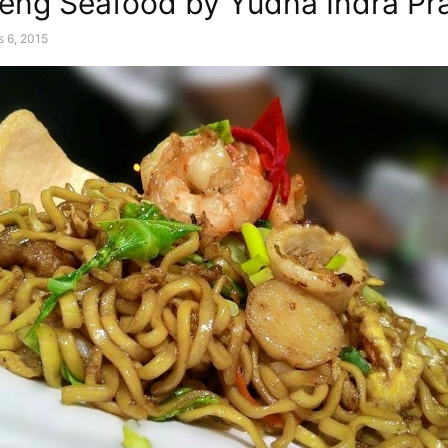
eng Seafood by Yudha Indra P
s 6, 2015