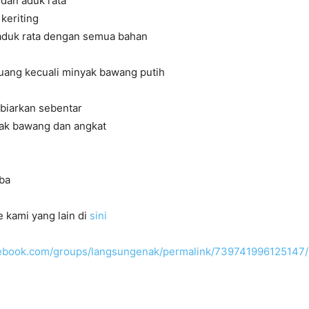
dan aduk rata
keriting
duk rata dengan semua bahan
ang kecuali minyak bawang putih
biarkan sebentar
ak bawang dan angkat
ba
 kami yang lain di
sini
cebook.com/groups/langsungenak/permalink/739741996125147/