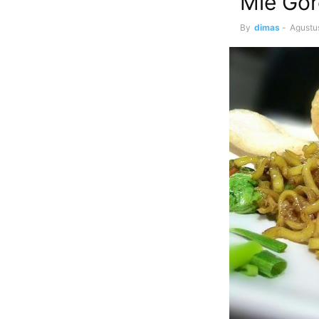
Mie Gor
By
dimas
-
Agustu