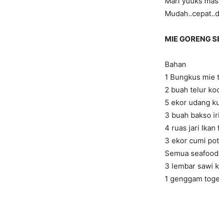
Mari yuuks mas
Mudah..cepat..
MIE GORENG S
Bahan
1 Bungkus mie t
2 buah telur ko
5 ekor udang k
3 buah bakso iri
4 ruas jari Ikan 
3 ekor cumi pot
Semua seafood 
3 lembar sawi ke
1 genggam toge