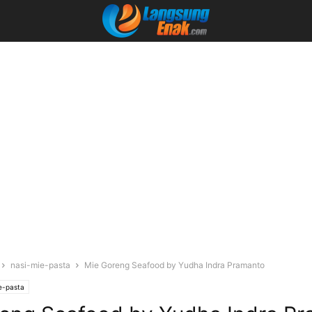
nasi-mie-pasta
Mie Goreng Seafood by Yudha Indra Pramanto
e-pasta