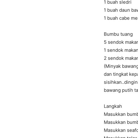
1 buah sledri
1 buah daun b
1 buah cabe me
Bumbu tuang
5 sendok maka
1 sendok makan
2 sendok makan
(Minyak bawang
dan tingkat ke
sisihkan..ding
bawang putih t
Langkah
Masukkan bumb
Masukkan bumbu
Masukkan seaf