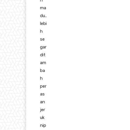
n
ma
du..
lebi
h
se
gar
dit
am
ba
h
per
as
an
jer
uk
nip