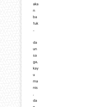
aka
n
ba
tuk
..
da
un
sa
ga,
kay
u
ma
nis
,
da