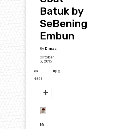
Batuk by
SeBening
Embun
By
Dimas
Oktober
3, 2015
0
4691
Mi