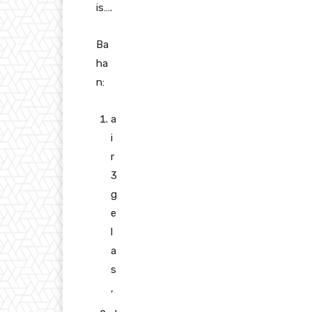
is….
Ba
ha
n:
a
i
r
3
g
e
l
a
s
,