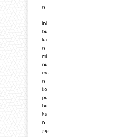
n
ini
bu
ka
n
mi
nu
ma
n
ko
pi,
bu
ka
n
jug