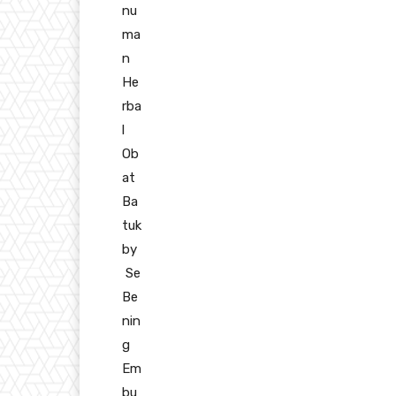
nu
ma
n
He
rba
l
Ob
at
Ba
tuk
by
Se
Be
nin
g
Em
bu