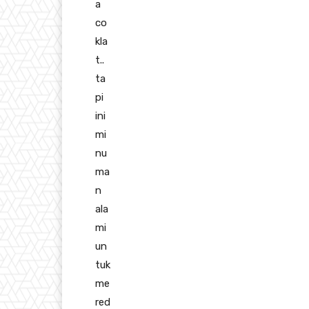
a
co
kla
t..
ta
pi
ini
mi
nu
ma
n
ala
mi
un
tuk
me
red