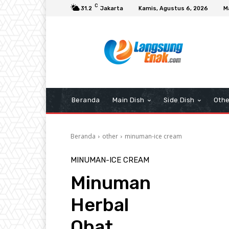
C
31.2
Jakarta
Kamis, Agustus 6, 2026
M
Beranda
Main Dish
Side Dish
Othe
Beranda
other
minuman-ice cream
MINUMAN-ICE CREAM
Minuman
Herbal
Obat