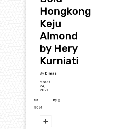
Hongkong
Keju
Almond
by Hery
Kurniati
By
Dimas
Maret
24,
2021
0
5061