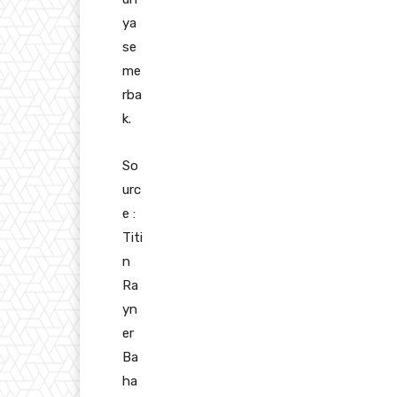
ya
se
me
rba
k.
So
urc
e :
Titi
n
Ra
yn
er
Ba
ha