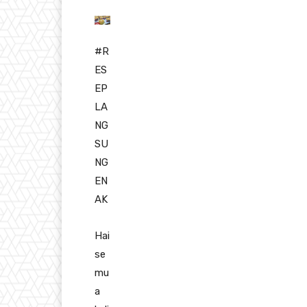
#R
ES
EP
LA
NG
SU
NG
EN
AK
Hai
se
mu
a