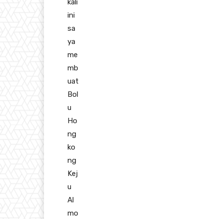
kali
ini
sa
ya
me
mb
uat
Bol
u
Ho
ng
ko
ng
Kej
u
Al
mo