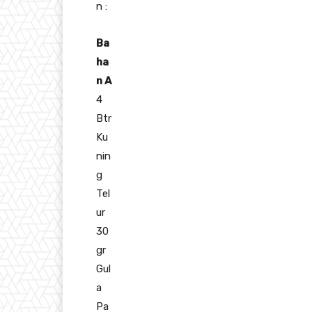
n :
Ba
ha
n A
4
Btr
Ku
nin
g
Tel
ur
30
gr
Gul
a
Pa