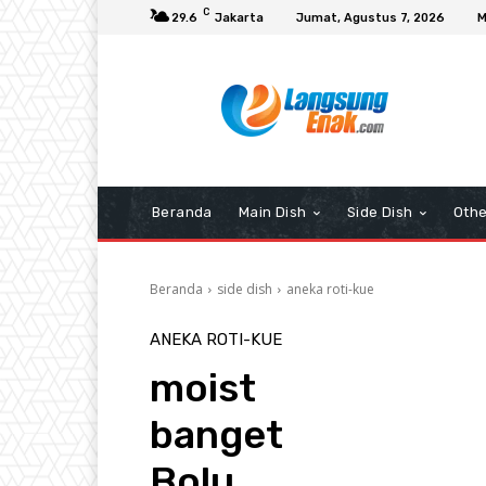
C
29.6
Jakarta
Jumat, Agustus 7, 2026
M
Beranda
Main Dish
Side Dish
Othe
Beranda
side dish
aneka roti-kue
ANEKA ROTI-KUE
moist
banget
Bolu