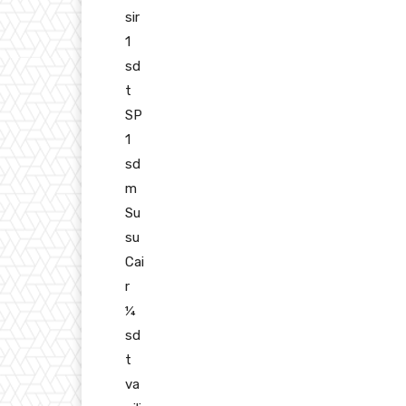
sir
1
sd
t
SP
1
sd
m
Su
su
Cai
r
¼
sd
t
va