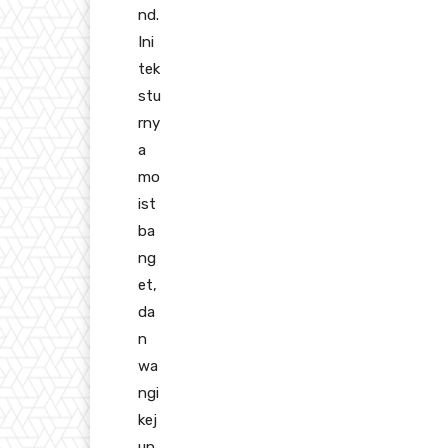
nd.
Ini
tek
stu
rny
a
mo
ist
ba
ng
et,
da
n
wa
ngi
kej
un