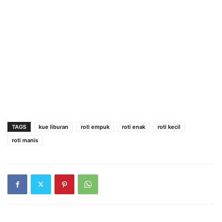
TAGS
kue liburan
roti empuk
roti enak
roti kecil
roti manis