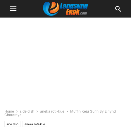
Home
side dish
aneka roti-kue
Muffin Keju Gurih By Eirlynd
Chararaya
side dish
aneka roti-kue