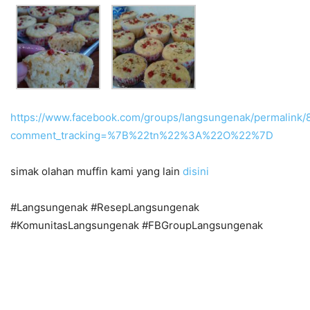
https://www.facebook.com/groups/langsungenak/permalink
comment_tracking=%7B%22tn%22%3A%22O%22%7D
simak olahan muffin kami yang lain
disini
#Langsungenak #ResepLangsungenak
#KomunitasLangsungenak #FBGroupLangsungenak