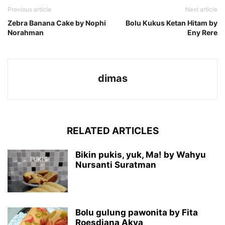
Previous article
Next article
Zebra Banana Cake by Nophi
Bolu Kukus Ketan Hitam by
Norahman
Eny Rere
dimas
RELATED ARTICLES
Bikin pukis, yuk, Ma! by Wahyu
Nursanti Suratman
Bolu gulung pawonita by Fita
Roesdiana Akva