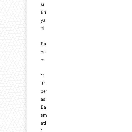
si
Bri
ya
ni
Ba
ha
n:
*1
ltr
ber
as
Ba
sm
ati
(