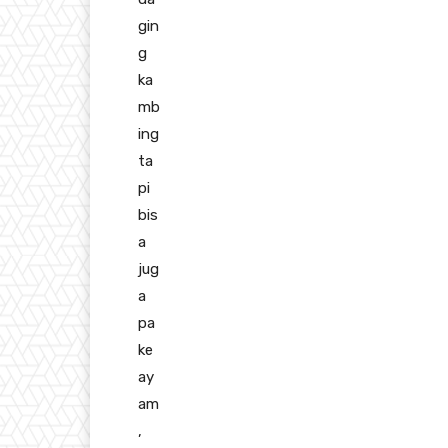
gin
g
ka
mb
ing
ta
pi
bis
a
jug
a
pa
ke
ay
am
,