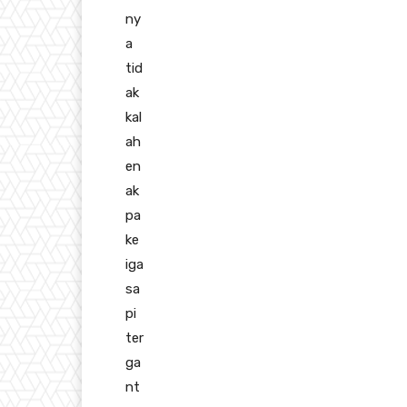
ny
a
tid
ak
kal
ah
en
ak
pa
ke
iga
sa
pi
ter
ga
nt