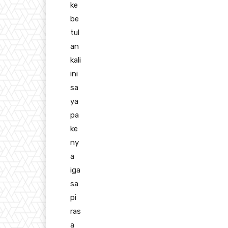
ke
be
tul
an
kali
ini
sa
ya
pa
ke
ny
a
iga
sa
pi
ras
a