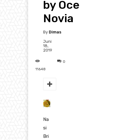
by Oce
Novia
By
Dimas
Juni
18,
2019
0
11648
Na
si
Bri