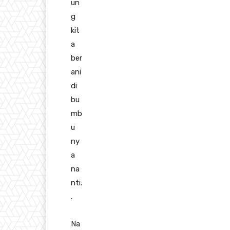
un
g
kit
a
ber
ani
di
bu
mb
u
ny
a
na
nti.
.
Na