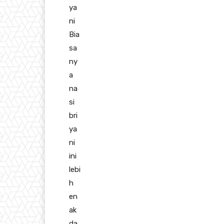
ya
ni
Bia
sa
ny
a
na
si
bri
ya
ni
ini
lebi
h
en
ak
da