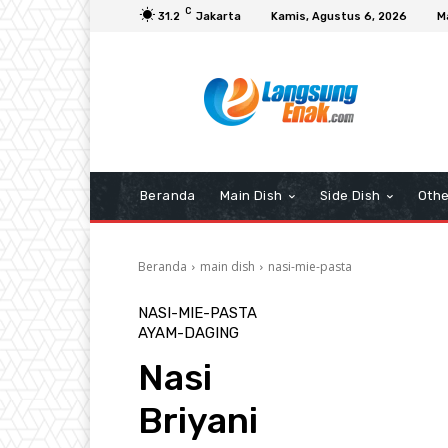
C
31.2
Jakarta
Kamis, Agustus 6, 2026
M
Beranda
Main Dish
Side Dish
Othe
Beranda
main dish
nasi-mie-pasta
NASI-MIE-PASTA
AYAM-DAGING
Nasi
Briyani