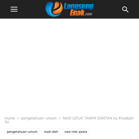
Home
pengetahuan-umum
NASI UDUK TANPA SANTAN by Khadijah
Az
pengetahuan-umum
main dish
nasi-mie-pasta