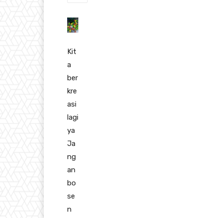
Kit
a
ber
kre
asi
lagi
ya
Ja
ng
an
bo
se
n