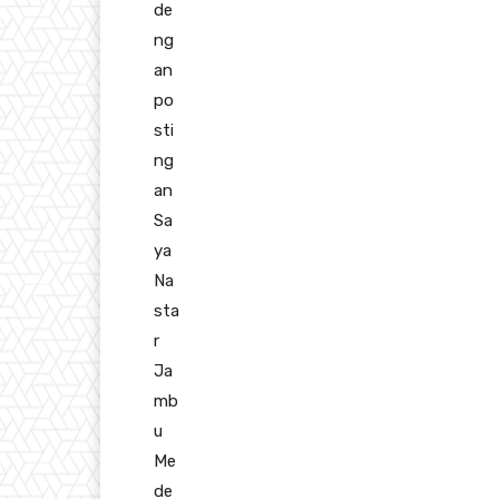
de
ng
an
po
sti
ng
an
Sa
ya
Na
sta
r
Ja
mb
u
Me
de