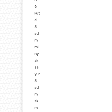
6
kut
el
5
sd
m
mi
ny
ak
sa
yur
5
sd
m
sk
m