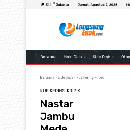
C
31.1
Jakarta
Jumat, Agustus 7, 2026
Ma
Beranda
Main Dish
Side Dish
Othe
Beranda
side dish
kue kering-kripik
KUE KERING-KRIPIK
Nastar
Jambu
Mede