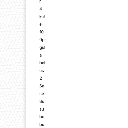
r
4
kut
el
10
0gr
gul
a
hal
us
2
Sa
set
Su
su
bu
bu