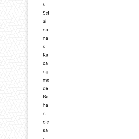
k
Sel
ai
na
na
s
Ka
ca
ng
me
de
Ba
ha
n
ole
sa
n