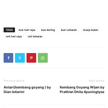
TAGS
kue hari raya
kue kering
kue Lebaran
resep kuker
roti hari raya
roti lebaran
Previous article
Next article
Antari(kembang goyang ) by
Kembang Goyang Wijen by
Dian Istiarini
Prathiwi Dhita Ayuningtyas