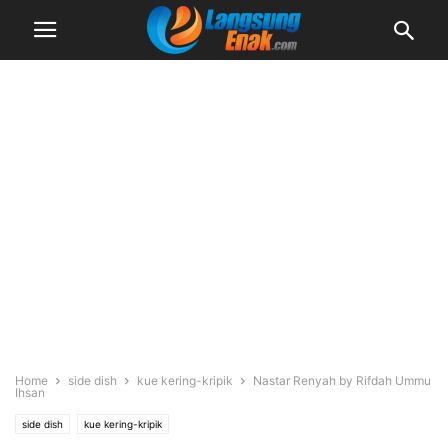
Home
side dish
kue kering-kripik
Nastar Renyah by Rifdah Ummu
Ihsan
side dish
kue kering-kripik