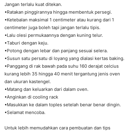
Jangan terlalu kuat ditekan.
•Ratakan pinggirannya hingga membentuk persegi.
•Ketebalan maksimal 1 centimeter atau kurang dari 1
centimeter juga boleh tapi jangan terlalu tipis.
•Lalu olesi permukaannya dengan kuning telur.
•Taburi dengan keju.
•Potong dengan lebar dan panjang sesuai selera.
•Susun satu persatu di loyang yang dialasi kertas baking.
•Panggang di rak bawah pada suhu 160 derajat celcius
kurang lebih 35 hingga 40 menit tergantung jenis oven
dan ukuran kastengel.
•Matang dan keluarkan dari dalam oven.
•Anginkan di cooling rack
•Masukkan ke dalam toples setelah benar benar dingin.
•Selamat mencoba.
Untuk lebih memudahkan cara pembuatan dan tips