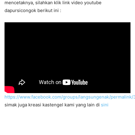
mencetaknya, silahkan klik link video youtube
dapursicongok berikut ini :
https://www.facebook.com/groups/langsungenak/permalin
simak juga kreasi kastengel kami yang lain di
sini