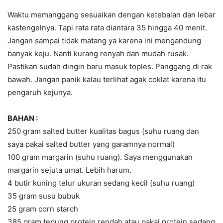
Waktu memanggang sesuaikan dengan ketebalan dan lebar
kastengelnya. Tapi rata rata diantara 35 hingga 40 menit.
Jangan sampai tidak matang ya karena ini mengandung
banyak keju. Nanti kurang renyah dan mudah rusak.
Pastikan sudah dingin baru masuk toples. Panggang di rak
bawah. Jangan panik kalau terlihat agak coklat karena itu
pengaruh kejunya.
BAHAN :
250 gram salted butter kualitas bagus (suhu ruang dan
saya pakai salted butter yang garamnya normal)
100 gram margarin (suhu ruang). Saya menggunakan
margarin sejuta umat. Lebih harum.
4 butir kuning telur ukuran sedang kecil (suhu ruang)
35 gram susu bubuk
25 gram corn starch
385 gram tepung protein rendah atau pakai protein sedang