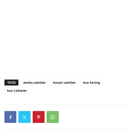
TAGS
aneka camilan
kreasi camilan
kue kering
kue Lebaran