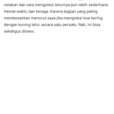
cetakan dan cara mengolesi telurnya pun lebih sederhana.
Hemat waktu dan tenaga. Karena bagian yang paling
membosankan menurut saya jika mengolesi kue kering
dengan kuning telur secara satu persatu. Nah, ini bisa
sekaligus diolesi.