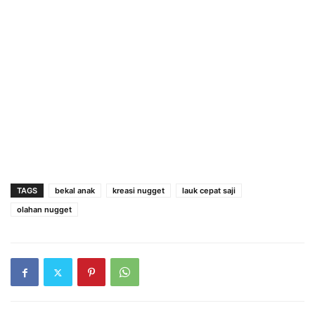
TAGS
bekal anak
kreasi nugget
lauk cepat saji
olahan nugget