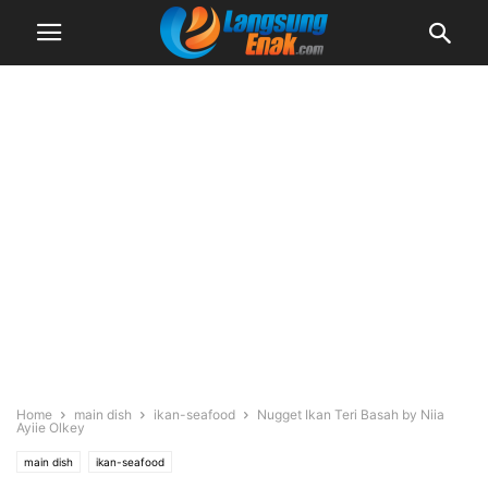
Home
main dish
ikan-seafood
Nugget Ikan Teri Basah by Niia
Ayiie Olkey
main dish
ikan-seafood