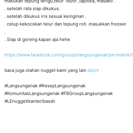
masukan tepung terigu,telur 1butir ,tapioka, masako .
. setelah rata siap dikukus.
. setelah dikukus iris sesuai keinginan .
. celup kekocokan telur dan tepung roti .masukkan frezeer
.
. Siap di goreng kapan aja hehe
https://www.facebook.com/groups/langsungenak/permalink
baca juga olahan nugget kami yang lain
disini
#Langsungenak #ResepLangsungenak
#KomunitasLangsungenak #FBGroupLangsungenak
#LEnuggetikanteribasah