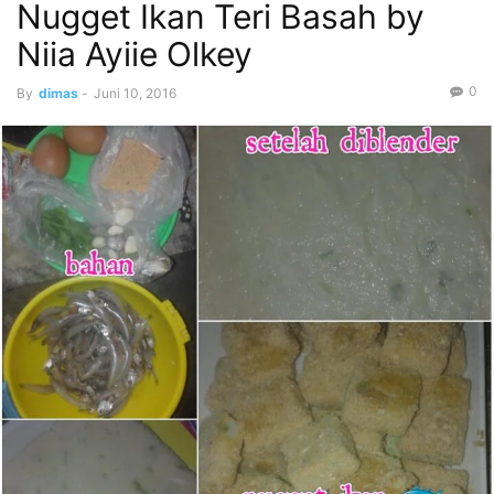
Nugget Ikan Teri Basah by
Niia Ayiie Olkey
0
By
dimas
-
Juni 10, 2016