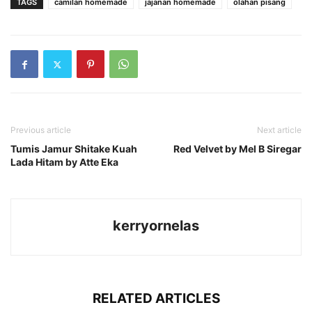
TAGS
camilan homemade
jajanan homemade
olahan pisang
Previous article
Next article
Tumis Jamur Shitake Kuah
Red Velvet by Mel B Siregar
Lada Hitam by Atte Eka
kerryornelas
RELATED ARTICLES