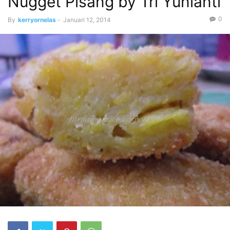
Nugget Pisang by Tri Yunianti
0
By
kerryornelas
-
Januari 12, 2014