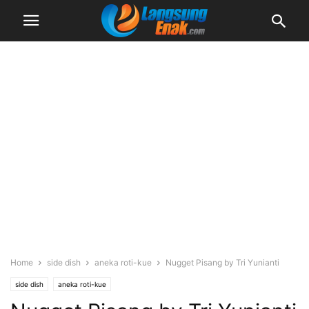
Home
side dish
aneka roti-kue
Nugget Pisang by Tri Yunianti
side dish
aneka roti-kue