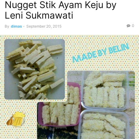
Nugget Stik Ayam Keju by
Leni Sukmawati
0
By
dimas
-
September 20, 2015