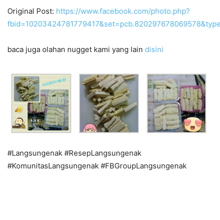
Original Post:
https://www.facebook.com/photo.php?
fbid=10203424781779417&set=pcb.820297678069578&type
baca juga olahan nugget kami yang lain
disini
#Langsungenak #ResepLangsungenak
#KomunitasLangsungenak #FBGroupLangsungenak