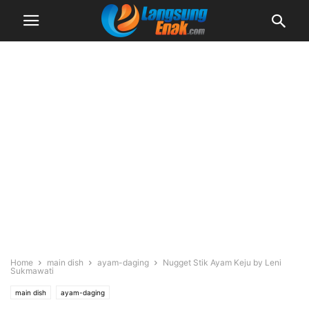
Home
main dish
ayam-daging
Nugget Stik Ayam Keju by Leni
Sukmawati
main dish
ayam-daging