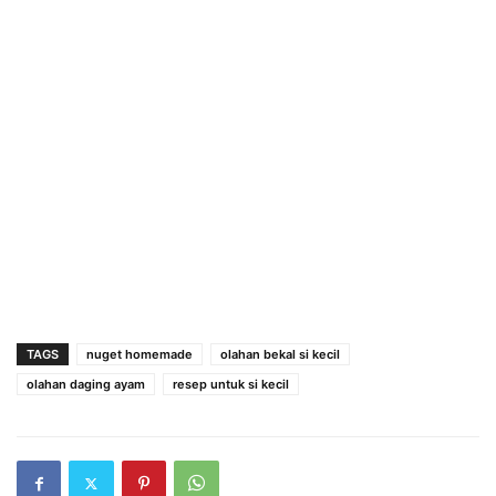
TAGS
nuget homemade
olahan bekal si kecil
olahan daging ayam
resep untuk si kecil