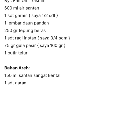
By : Fah Umi Yasmin
600 ml air santan
1 sdt garam { saya 1/2 sdt }
1 lembar daun pandan
250 gr tepung beras
1 sdt ragi instan { saya 3/4 sdm }
75 gr gula pasir { saya 160 gr }
1 butir telur
Bahan Areh:
150 ml santan sangat kental
1 sdt garam