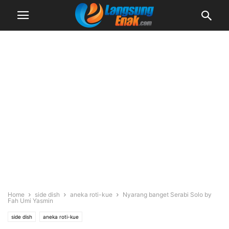
Home
side dish
aneka roti-kue
Nyarang banget Serabi Solo by
Fah Umi Yasmin
side dish
aneka roti-kue