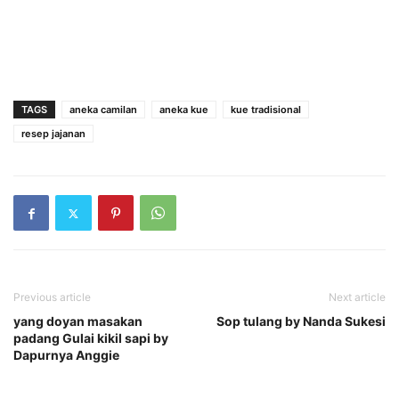
TAGS
aneka camilan
aneka kue
kue tradisional
resep jajanan
Previous article
Next article
yang doyan masakan
Sop tulang by Nanda Sukesi
padang Gulai kikil sapi by
Dapurnya Anggie