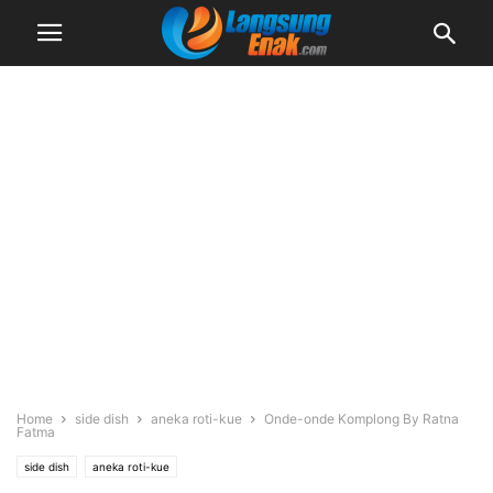
Home
side dish
aneka roti-kue
Onde-onde Komplong By Ratna
Fatma
side dish
aneka roti-kue