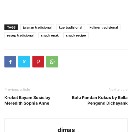
TAGS
jajanan tradisional
kue tradisional
kuliner tradisional
resep tradisional
snack enak
snack recipe
Previous article
Next article
Kroket Bayam Sosis by
Bolu Pandan Kukus by Bella
Meredith Sophia Anne
Pengend Dichayank
dimas