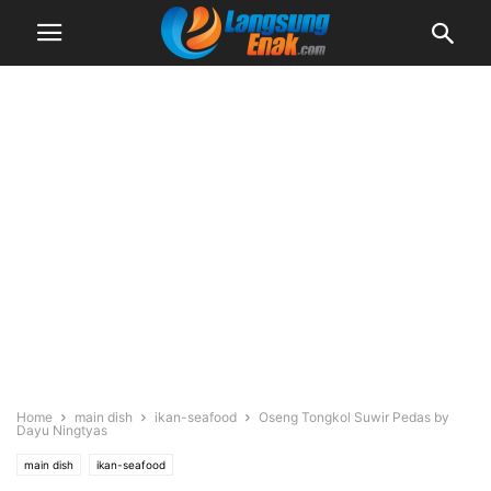
Home
main dish
ikan-seafood
Oseng Tongkol Suwir Pedas by
Dayu Ningtyas
main dish
ikan-seafood