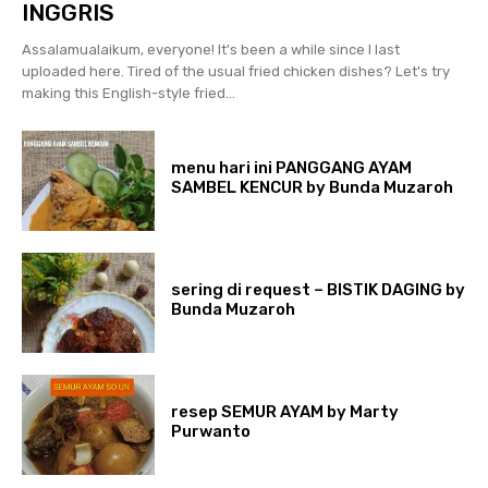
INGGRIS
Assalamualaikum, everyone! It's been a while since I last
uploaded here. Tired of the usual fried chicken dishes? Let's try
making this English-style fried...
menu hari ini PANGGANG AYAM
SAMBEL KENCUR by Bunda Muzaroh
sering di request – BISTIK DAGING by
Bunda Muzaroh
resep SEMUR AYAM by Marty
Purwanto