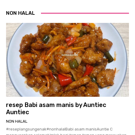
NON HALAL
resep Babi asam manis by Auntiec
Auntiec
NON HALAL
#reseplangsungenak#nonhalalBabi asam manisAuntie C