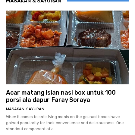
MASAKAN & SAYURAN
Acar matang isian nasi box untuk 100
porsi ala dapur Faray Soraya
MASAKAN-SAYURAN
When it comes to satisfying meals on the go, nasi boxes have
gained popularity for their convenience and deliciousness. One
standout component of a...