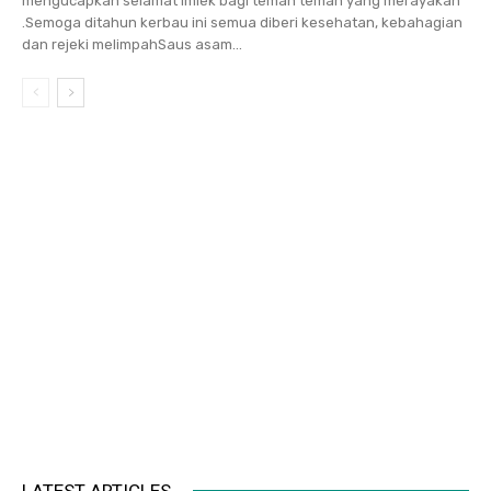
mengucapkan selamat Imlek bagi teman teman yang merayakan
.Semoga ditahun kerbau ini semua diberi kesehatan, kebahagian
dan rejeki melimpahSaus asam...