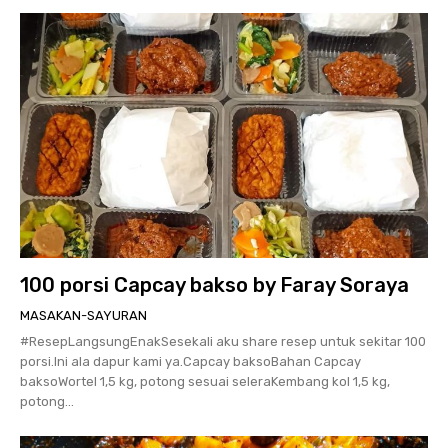
100 porsi Capcay bakso by Faray Soraya
MASAKAN-SAYURAN
#ResepLangsungEnakSesekali aku share resep untuk sekitar 100
porsi.Ini ala dapur kami ya.Capcay baksoBahan Capcay
baksoWortel 1,5 kg, potong sesuai seleraKembang kol 1,5 kg,
potong...