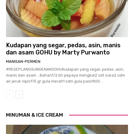
Kudapan yang segar, pedas, asin, manis
dan asam GOHU by Marty Purwanto
MANISAN-PERMEN
#RESEPLANGSUNGENAKGOHUKudapan yang segar, pedas, asin,
manis dan asam …Bahan1/2 bh pepaya mengkal2 sdt cuka2 sdm
air jeruk nipis175 gr gula merah1 sdm gula pasir800...
MINUMAN & ICE CREAM