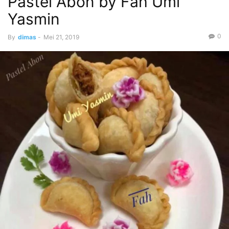
Pastel Abon by Fah Umi
Yasmin
0
By
dimas
-
Mei 21, 2019