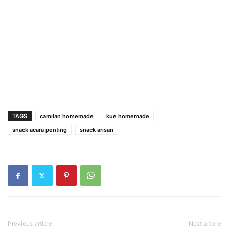
TAGS
camilan homemade
kue homemade
snack acara penting
snack arisan
Previous article
Next article