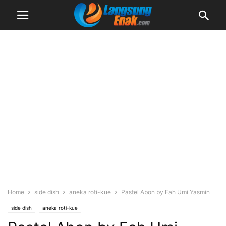
Home
side dish
aneka roti-kue
Pastel Abon by Fah Umi Yasmin
side dish
aneka roti-kue