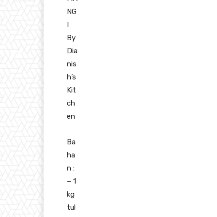
NG
I
By
Dia
nis
h’s
Kit
ch
en
Ba
ha
n :
– 1
kg
tul