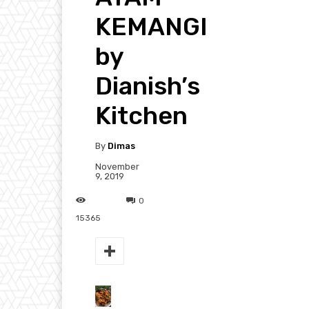
KEMANGI
by
Dianish’s
Kitchen
By
Dimas
November
9, 2019
0
15365