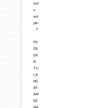
sat
u
wa
jan
..
?
PE
DE
SA
N
TU
LA
NG
AY
AM
KE
MA