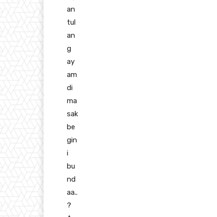
an
tul
an
g
ay
am
di
ma
sak
be
gin
i
bu
nd
aa..
?