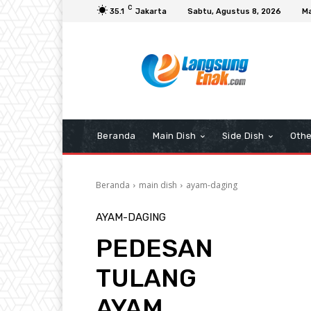
C
35.1
Jakarta
Sabtu, Agustus 8, 2026
Ma
Beranda
Main Dish
Side Dish
Othe
Beranda
main dish
ayam-daging
AYAM-DAGING
PEDESAN
TULANG
AYAM