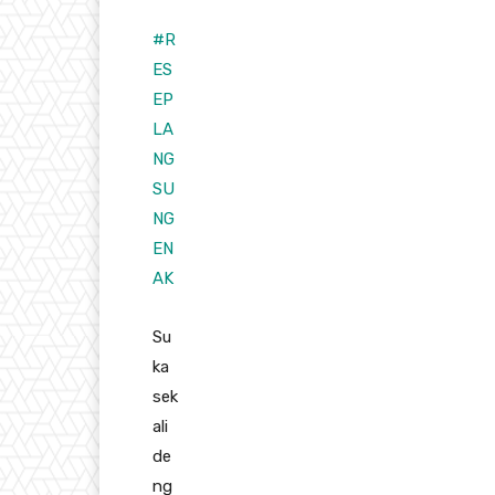
#
R
ES
EP
LA
NG
SU
NG
EN
AK
Su
ka
sek
ali
de
ng