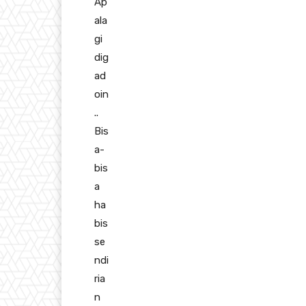
Ap
ala
gi
dig
ad
oin
..
Bis
a-
bis
a
ha
bis
se
ndi
ria
n