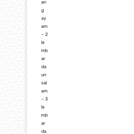
an
g
ay
am
– 2
le
mb
ar
da
un
sal
am
– 3
le
mb
ar
da