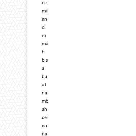
ce
mil
an
di
ru
ma
h
bis
a
bu
at
na
mb
ah
cel
en
ga