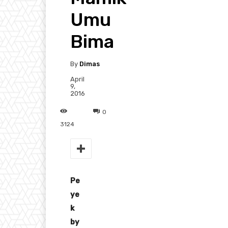
Umu
Bima
By
Dimas
April
9,
2016
0
3124
Pe
ye
k
by