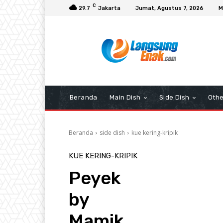
C
29.7
Jakarta
Jumat, Agustus 7, 2026
M
Beranda
Main Dish
Side Dish
Othe
Beranda
side dish
kue kering-kripik
KUE KERING-KRIPIK
Peyek
by
Mamik