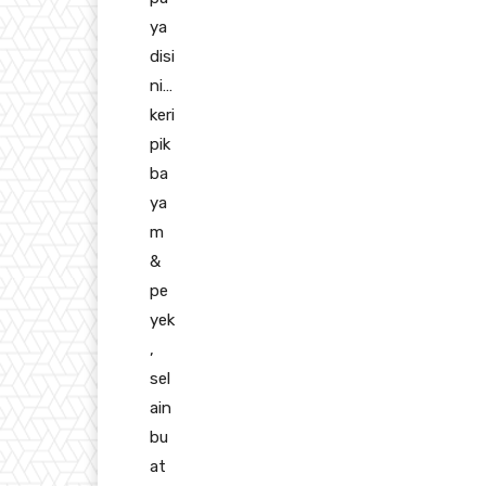
ya
disi
ni…
keri
pik
ba
ya
m
&
pe
yek
,
sel
ain
bu
at