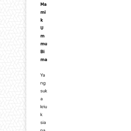
Ma
mi
k
U
m
mu
Bi
ma
Ya
ng
suk
a
kriu
k
sia
pa