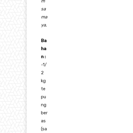
m
sa
ma
ya,
Ba
ha
n :
-1/
2
kg
te
pu
ng
ber
as
(sa