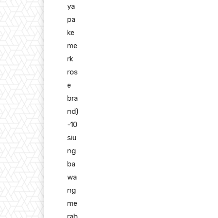
ya
pa
ke
me
rk
ros
e
bra
nd)
-10
siu
ng
ba
wa
ng
me
rah