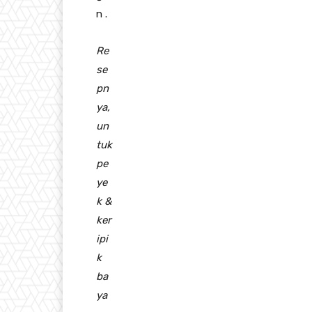
n .
Re
se
pn
ya,
un
tuk
pe
ye
k &
ker
ipi
k
ba
ya