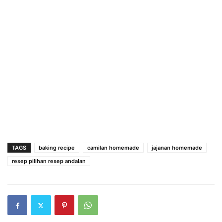
TAGS
baking recipe
camilan homemade
jajanan homemade
resep pilihan resep andalan