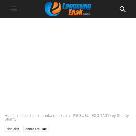
Home
side dish
aneka roti-kue
PIE SUSU (EGG TART) by Shanty
Shanty
side dish
aneka roti-kue