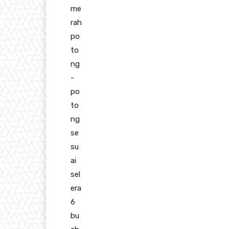
me
rah
po
to
ng
-
po
to
ng
se
su
ai
sel
era
6
bu