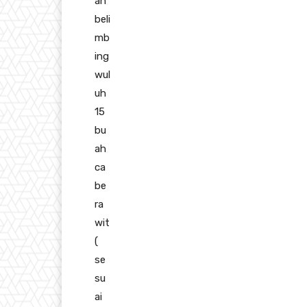
ah
beli
mb
ing
wul
uh
15
bu
ah
ca
be
ra
wit
(
se
su
ai