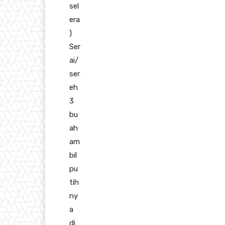
sel
era
)
Ser
ai/
ser
eh
3
bu
ah
am
bil
pu
tih
ny
a
di