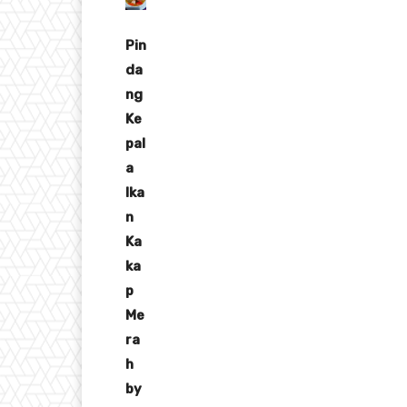
Pin
da
ng
Ke
pal
a
Ika
n
Ka
ka
p
Me
ra
h
by