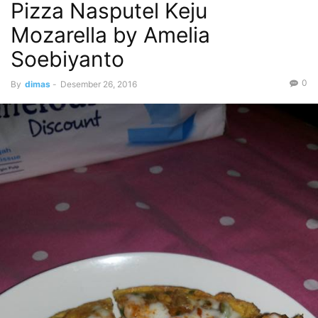
Pizza Nasputel Keju
Mozarella by Amelia
Soebiyanto
0
By
dimas
-
Desember 26, 2016