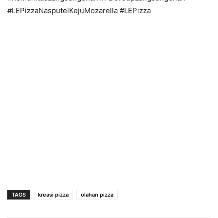
#LEPizzaNasputelKejuMozarella #LEPizza
TAGS
kreasi pizza
olahan pizza