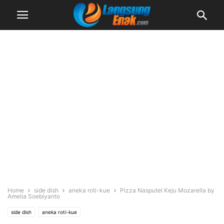
Home
side dish
aneka roti-kue
Pizza Nasputel Keju Mozarella by
Amelia Soebiyanto
side dish
aneka roti-kue