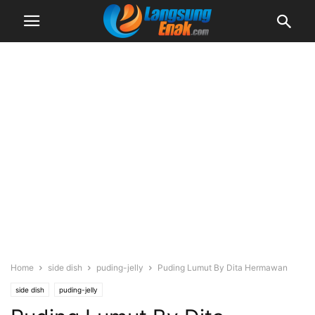
Home
side dish
puding-jelly
Puding Lumut By Dita Hermawan
side dish
puding-jelly