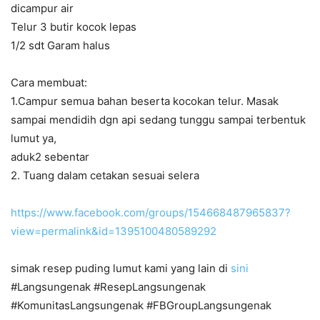
dicampur air
Telur 3 butir kocok lepas
1/2 sdt Garam halus
Cara membuat:
1.Campur semua bahan beserta kocokan telur. Masak
sampai mendidih dgn api sedang tunggu sampai terbentuk
lumut ya,
aduk2 sebentar
2. Tuang dalam cetakan sesuai selera
https://www.facebook.com/groups/154668487965837?
view=permalink&id=1395100480589292
simak resep puding lumut kami yang lain di
sini
#Langsungenak #ResepLangsungenak
#KomunitasLangsungenak #FBGroupLangsungenak