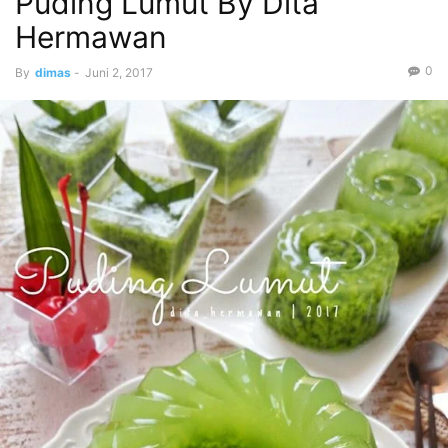
Puding Lumut By Dita
Hermawan
0
By
dimas
-
Juni 2, 2017