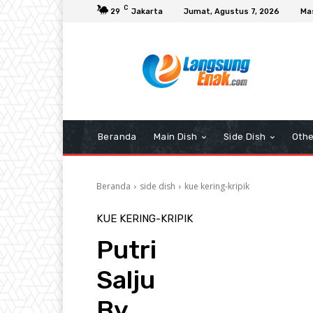
C
29
Jakarta
Jumat, Agustus 7, 2026
Ma
Beranda
Main Dish
Side Dish
Othe
Beranda
side dish
kue kering-kripik
KUE KERING-KRIPIK
Putri
Salju
By