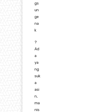
?
Ad
a
ya
ng
suk
a
asi
n,
ma
nis