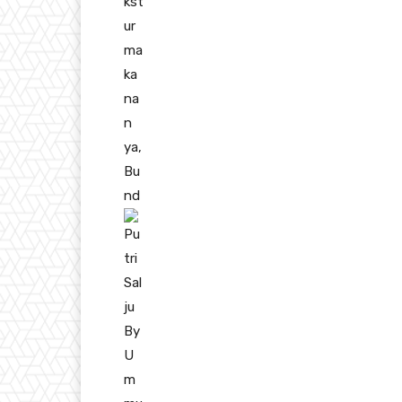
kst
ur
ma
ka
na
n
ya,
Bu
nd