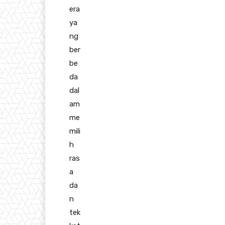
era
ya
ng
ber
be
da
dal
am
me
mili
h
ras
a
da
n
tek