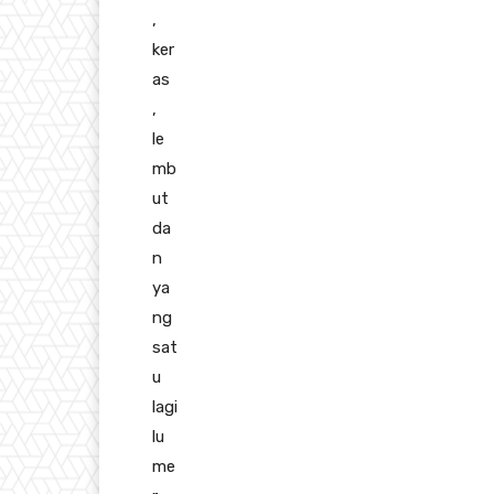
,
ker
as
,
le
mb
ut
da
n
ya
ng
sat
u
lagi
lu
me