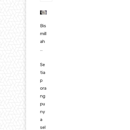
Bis
mill
ah
…
Se
tia
p
ora
ng
pu
ny
a
sel