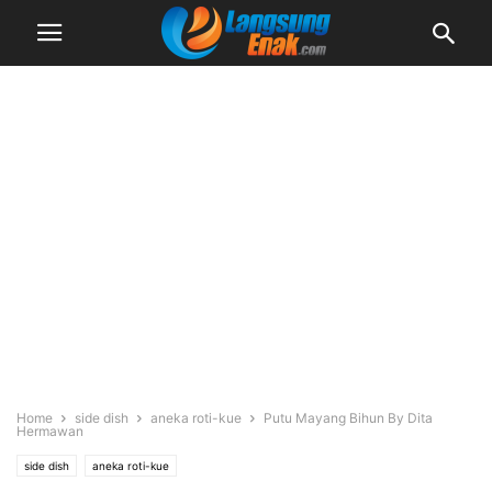
Home
side dish
aneka roti-kue
Putu Mayang Bihun By Dita
Hermawan
side dish
aneka roti-kue