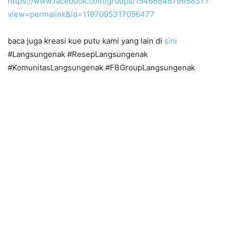
https://www.facebook.com/groups/154668487965837?
view=permalink&id=1197095317056477
baca juga kreasi kue putu kami yang lain di
sini
#Langsungenak #ResepLangsungenak
#KomunitasLangsungenak #FBGroupLangsungenak