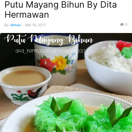
Putu Mayang Bihun By Dita
Hermawan
0
By
dimas
-
Mei 19, 2017