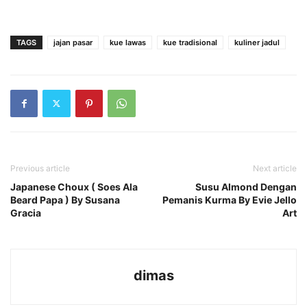
TAGS
jajan pasar
kue lawas
kue tradisional
kuliner jadul
Previous article
Next article
Japanese Choux ( Soes Ala
Susu Almond Dengan
Beard Papa ) By Susana
Pemanis Kurma By Evie Jello
Gracia
Art
dimas