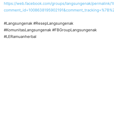
https://web.facebook.com/groups/langsungenak/permalink
comment_id=1008638195902191&comment_tracking=%7
#Langsungenak #ResepLangsungenak
#KomunitasLangsungenak #FBGroupLangsungenak
#LERamuanherbal