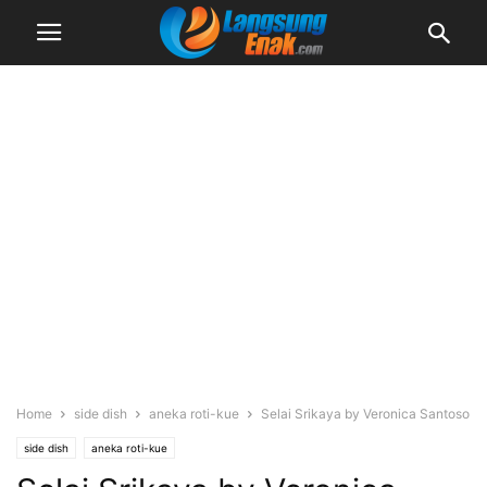
Home
side dish
aneka roti-kue
Selai Srikaya by Veronica Santoso
side dish
aneka roti-kue