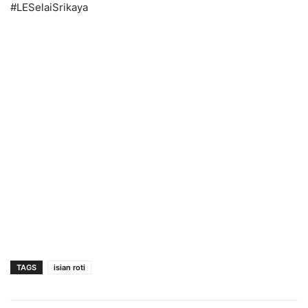
#LESelaiSrikaya
TAGS
isian roti