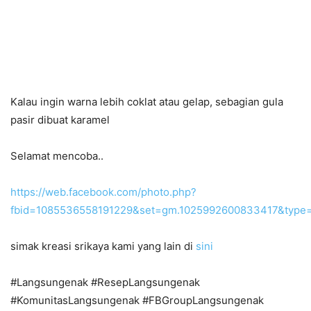
Kalau ingin warna lebih coklat atau gelap, sebagian gula
pasir dibuat karamel
Selamat mencoba..
https://web.facebook.com/photo.php?
fbid=1085536558191229&set=gm.1025992600833417&typ
simak kreasi srikaya kami yang lain di
sini
#Langsungenak #ResepLangsungenak
#KomunitasLangsungenak #FBGroupLangsungenak