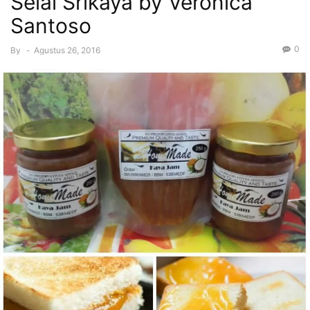
Selai Srikaya by Veronica
Santoso
0
By
-
Agustus 26, 2016