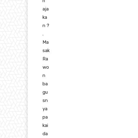
ri
aja
ka
n
?
.
Ma
sak
Ra
wo
n
ba
gu
sn
ya
pa
kai
da