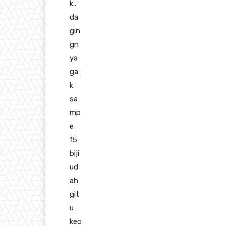
k..
da
gin
gn
ya
ga
k
sa
mp
e
15
biji
ud
ah
git
u
kec