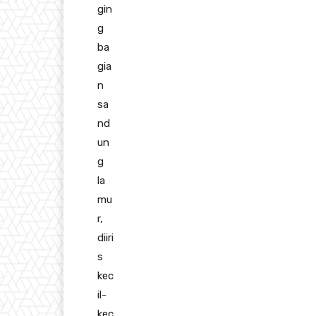
gin
g
ba
gia
n
sa
nd
un
g
la
mu
r,
diiri
s
kec
il-
kec