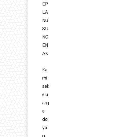
EP
LA
NG
SU
NG
EN
AK
Ka
mi
sek
elu
arg
a
do
ya
n