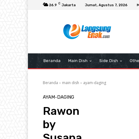
C
26.9
Jakarta
Jumat, Agustus 7, 2026
M
Beranda
Main Dish
Side Dish
Othe
Beranda
main dish
ayam-daging
AYAM-DAGING
Rawon
by
Susana