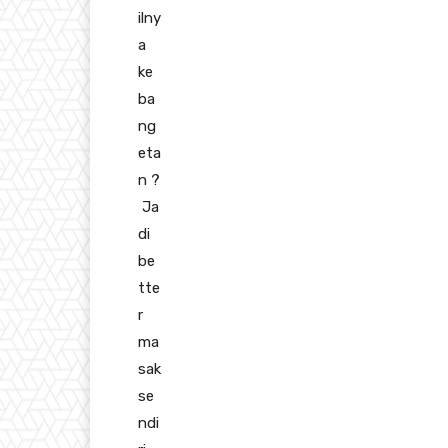
ilny
a
ke
ba
ng
eta
n
?
Ja
di
be
tte
r
ma
sak
se
ndi