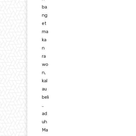
ba
ng
et
ma
ka
n
ra
wo
n,
kal
au
beli
..
ad
uh
Ma