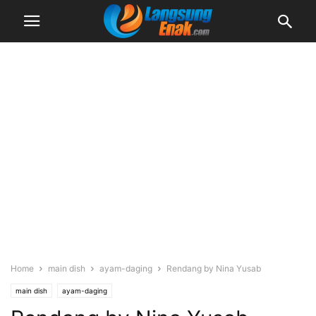
Home
main dish
ayam-daging
Rendang by Nina Yusab
main dish
ayam-daging