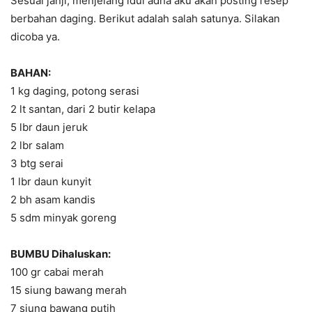
Sesuai janji, menjelang idul adha aku akan posting resep
berbahan daging. Berikut adalah salah satunya. Silakan
dicoba ya.
BAHAN:
1 kg daging, potong serasi
2 lt santan, dari 2 butir kelapa
5 lbr daun jeruk
2 lbr salam
3 btg serai
1 lbr daun kunyit
2 bh asam kandis
5 sdm minyak goreng
BUMBU Dihaluskan:
100 gr cabai merah
15 siung bawang merah
7 siung bawang putih