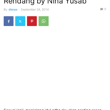
Rendang by Nina Yusab
0
By
dimas
-
September 24, 2014