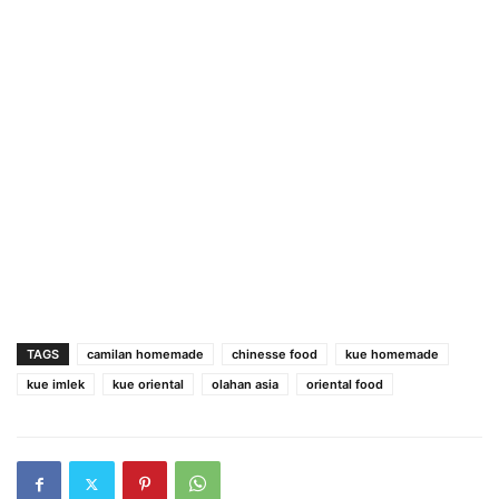
TAGS
camilan homemade
chinesse food
kue homemade
kue imlek
kue oriental
olahan asia
oriental food