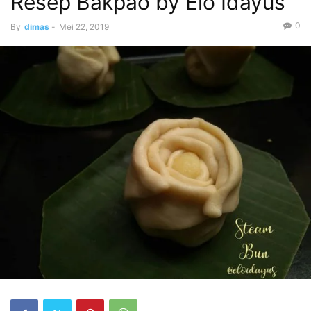
Resep Bakpao by Elo Idayus
0
By
dimas
-
Mei 22, 2019