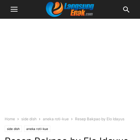
Home
side dish
aneka roti-kue
Resep Bakpao by Elo Idayus
side dish
aneka roti-kue