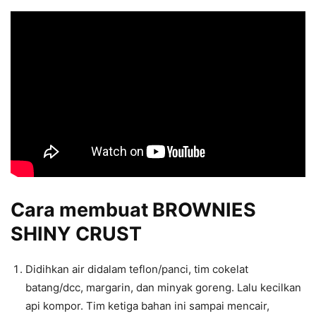
Cara membuat BROWNIES
SHINY CRUST
Didihkan air didalam teflon/panci, tim cokelat
batang/dcc, margarin, dan minyak goreng. Lalu kecilkan
api kompor. Tim ketiga bahan ini sampai mencair,