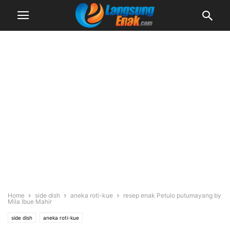
Home
side dish
aneka roti-kue
resep enak Petulo putumayang by
Mila Ibue Mahir
side dish
aneka roti-kue