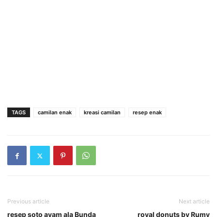
TAGS
camilan enak
kreasi camilan
resep enak
Previous article
Next article
resep soto ayam ala Bunda
royal donuts by Rumy