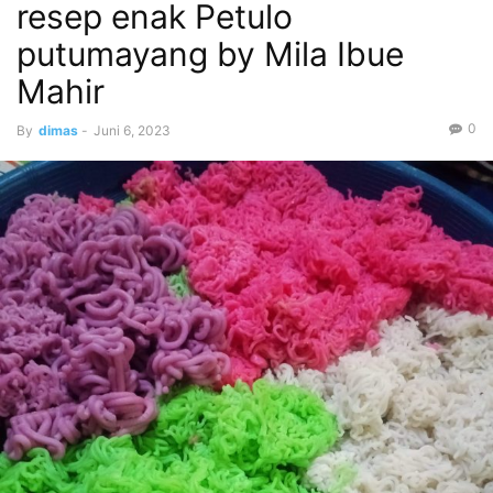
resep enak Petulo
putumayang by Mila Ibue
Mahir
0
By
dimas
-
Juni 6, 2023