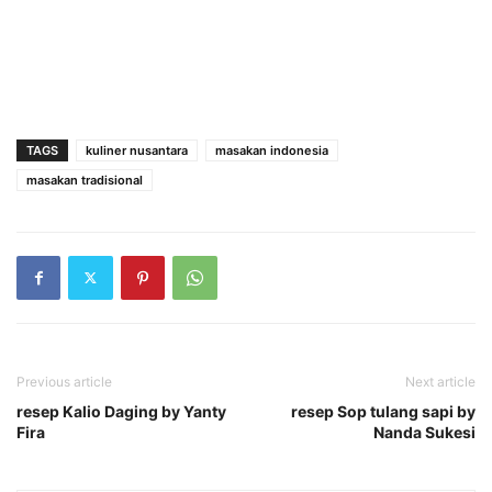
TAGS
kuliner nusantara
masakan indonesia
masakan tradisional
Previous article
Next article
resep Kalio Daging by Yanty
resep Sop tulang sapi by
Fira
Nanda Sukesi