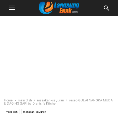
Home
main dish
masakan-sayuran
resep GULAI NANGKA MUDA
& DAGING SAPI by Dianish’s Kitchen
main dish
masakan-sayuran