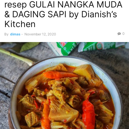
resep GULAI NANGKA MUDA
& DAGING SAPI by Dianish’s
Kitchen
0
By
dimas
-
November 12, 2020