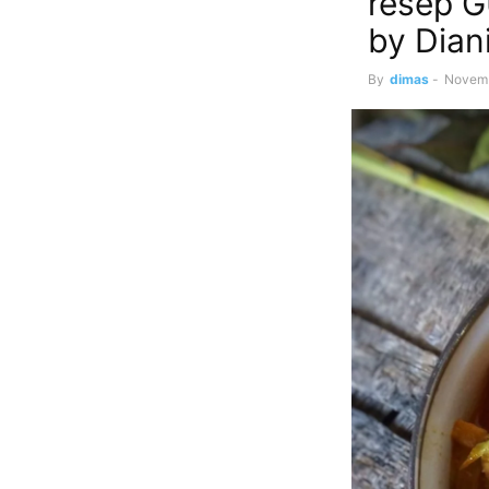
resep 
by Dian
By
dimas
-
Novemb