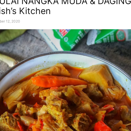
GULAI NANGKA MUDA & DAGING
ish’s Kitchen
er 12, 2020