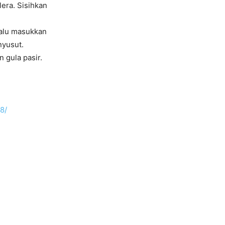
era. Sisihkan
lalu masukkan
nyusut.
 gula pasir.
8/