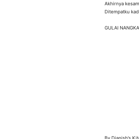
Akhirnya kesam
Ditempatku kad
GULAI NANGKA
By Dianish’s Ki