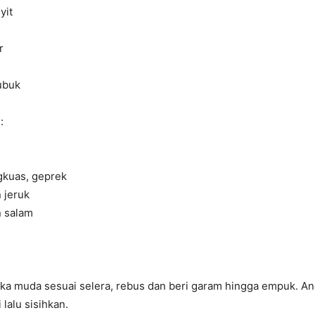
yit
r
bubuk
:
ngkuas, geprek
 jeruk
n salam
:
ka muda sesuai selera, rebus dan beri garam hingga empuk. An
i lalu sisihkan.