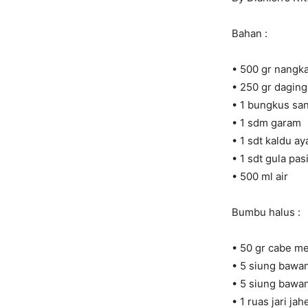
Bahan :
• 500 gr nangka
• 250 gr daging
• 1 bungkus san
• 1 sdm garam
• 1 sdt kaldu a
• 1 sdt gula pas
• 500 ml air
Bumbu halus :
• 50 gr cabe me
• 5 siung bawa
• 5 siung bawa
• 1 ruas jari jah