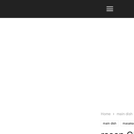
Home
main dish
main dish
masaka