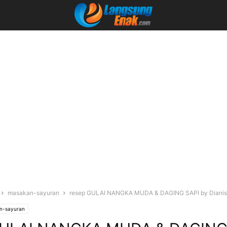
masakan-sayuran
resep GULAI NANGKA MUDA & DAGING SAPI by Dianish
n-sayuran