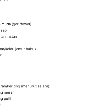
 muda (gori/tewel)
 sapi
tan instan
yam/kaldu jamur bubuk
ir
rah/keriting (menurut selera).
ng merah
ng putih
e