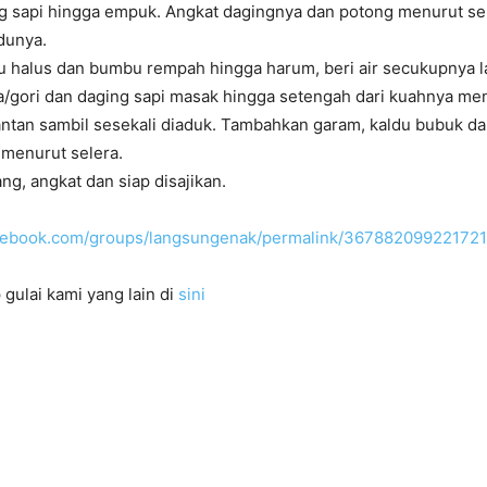
g sapi hingga empuk. Angkat dagingnya dan potong menurut sel
dunya.
 halus dan bumbu rempah hingga harum, beri air secukupnya 
/gori dan daging sapi masak hingga setengah dari kuahnya me
tan sambil sesekali diaduk. Tambahkan garam, kaldu bubuk dan
 menurut selera.
ng, angkat dan siap disajikan.
acebook.com/groups/langsungenak/permalink/367882099221721
 gulai kami yang lain di
sini