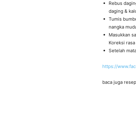
Rebus dagin
daging & kal
Tumis bumbu
nangka muda
Masukkan san
Koreksi rasa
Setelah mata
https://www.f
baca juga resep