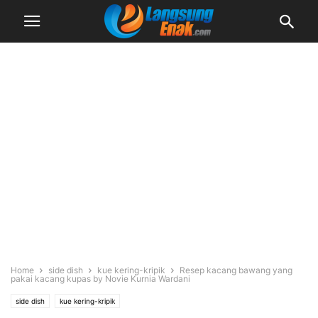
Home
side dish
kue kering-kripik
Resep kacang bawang yang
pakai kacang kupas by Novie Kurnia Wardani
side dish
kue kering-kripik