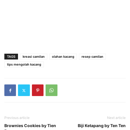
TAGS
kreasi camilan
olahan kacang
resep camilan
tips mengolah kacang
Previous article
Next article
Brownies Cookies by Tien
Biji Ketapang by Ten Ten