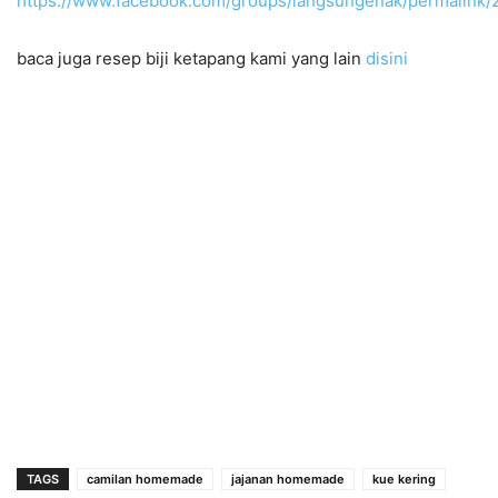
https://www.facebook.com/groups/langsungenak/permalin
baca juga resep biji ketapang kami yang lain
disini
TAGS
camilan homemade
jajanan homemade
kue kering