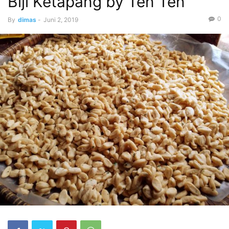
Biji Ketapang by Ten Ten
0
By
dimas
-
Juni 2, 2019