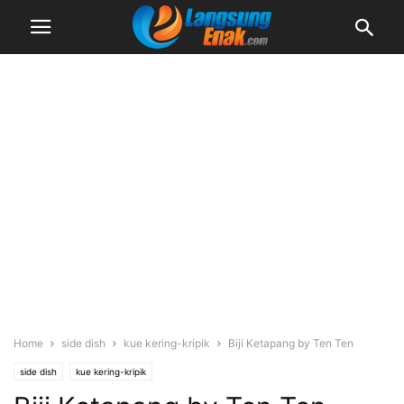
Home
side dish
kue kering-kripik
Biji Ketapang by Ten Ten
side dish
kue kering-kripik