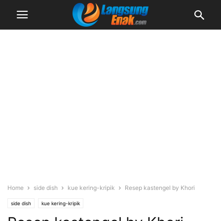
Home
side dish
kue kering-kripik
Resep kastengel by Khori
side dish
kue kering-kripik