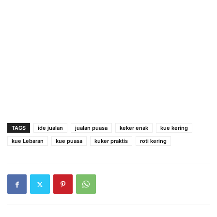
TAGS
ide jualan
jualan puasa
keker enak
kue kering
kue Lebaran
kue puasa
kuker praktis
roti kering