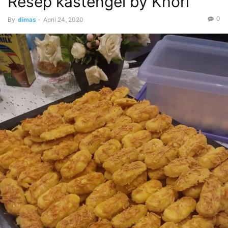
Resep kastengel by Khori
0
By
dimas
-
April 24, 2020