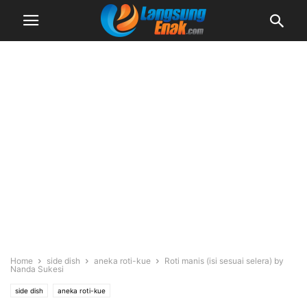
Home
side dish
aneka roti-kue
Roti manis (isi sesuai selera) by
Nanda Sukesi
side dish
aneka roti-kue