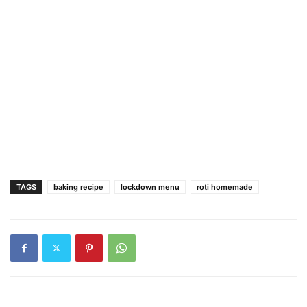
TAGS
baking recipe
lockdown menu
roti homemade