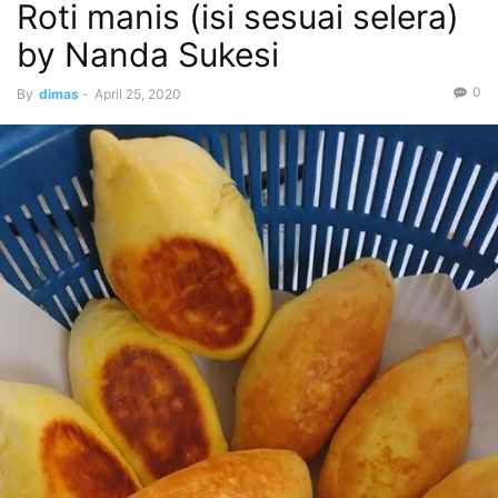
Roti manis (isi sesuai selera)
by Nanda Sukesi
0
By
dimas
-
April 25, 2020